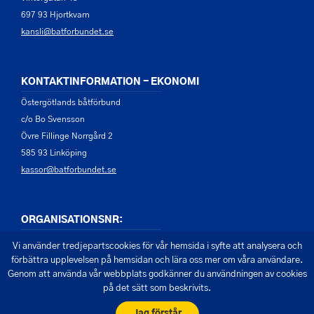
697 93 Hjortkvarn
kansli@batforbundet.se
KONTAKTINFORMATION - EKONOMI
Östergötlands båtförbund
c/o Bo Svensson
Övre Fillinge Norrgård 2
585 93 Linköping
kassor@batforbundet.se
ORGANISATIONSNR:
822001-6458
Vi använder tredjepartscookies för vår hemsida i syfte att analysera och
förbättra upplevelsen på hemsidan och lära oss mer om våra användare.
Genom att använda vår webbplats godkänner du användningen av cookies
på det sätt som beskrivits.
© 2026 - Östergötlands båtförbund
Skapad av Pigment webbyrå
Jag förstår