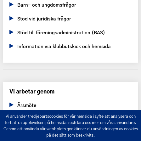
Barn- och ungdomsfrågor
Stöd vid juridiska frågor
Stöd till föreningsadministration (BAS)
Information via klubbutskick och hemsida
Vi arbetar genom
Årsmöte
Vi använder tredjepartscookies för vår hemsida i syfte att analysera och
Förbundsråd
förbättra upplevelsen på hemsidan och lära oss mer om våra användare.
Genom att använda vår webbplats godkänner du användningen av cookies
Barn- och ungdomsstipendium
på det sätt som beskrivits.