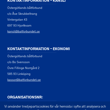
KONTAKTINFORMATION - KANSLI
Östergötlands båtförbund
c/o Åse Skrubbeltrang
Vintergatan 43
697 93 Hjortkvarn
kansli@batforbundet.se
KONTAKTINFORMATION - EKONOMI
Östergötlands båtförbund
c/o Bo Svensson
Övre Fillinge Norrgård 2
585 93 Linköping
kassor@batforbundet.se
ORGANISATIONSNR:
822001-6458
Vi använder tredjepartscookies för vår hemsida i syfte att analysera och