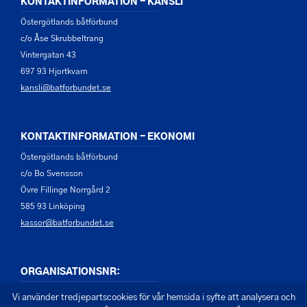
KONTAKTINFORMATION - KANSLI
Östergötlands båtförbund
c/o Åse Skrubbeltrang
Vintergatan 43
697 93 Hjortkvarn
kansli@batforbundet.se
KONTAKTINFORMATION - EKONOMI
Östergötlands båtförbund
c/o Bo Svensson
Övre Fillinge Norrgård 2
585 93 Linköping
kassor@batforbundet.se
ORGANISATIONSNR:
822001-6458
Vi använder tredjepartscookies för vår hemsida i syfte att analysera och